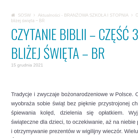
SOSW
Aktualności - BRANŻOWA SZKOŁA I STOPNIA
C
bliżej święta – BR
CZYTANIE BIBLII – CZĘŚĆ
BLIŻEJ ŚWIĘTA – BR
15 grudnia 2021
Tradycje i zwyczaje bożonarodzeniowe w Polsce. Cz
wyobraża sobie świąt bez pięknie przystrojonej c
śpiewania kolęd, dzielenia się opłatkiem.
Wyją
świąteczne dla dzieci, to oczekiwanie, aż na niebie
i otrzymywanie prezentów w wigilijny wieczór. Wie