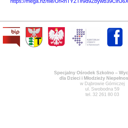
https://mega.nz/file/UrRnTYZT#9d9Zbywb39Cl
Specjalny Ośrodek Szkolno – W
dla Dzieci i Młodzieży Niepełno
w Dąbrowie Górniczej
ul. Swobodna 59
tel. 32 261 80 03