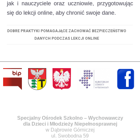
jak i nauczyciele oraz uczniowie, przygotowując
się do lekcji online, aby chronić swoje dane.
DOBRE PRAKTYKI POMAGAJĄCE ZACHOWAĆ BEZPIECZEŃSTWO
DANYCH PODCZAS LEKCJI ONLINE
Specjalny Ośrodek Szkolno – Wychowawczy
dla Dzieci i Młodzieży Niepełnosprawnej
w Dąbrowie Górniczej
ul. Swobodna 59