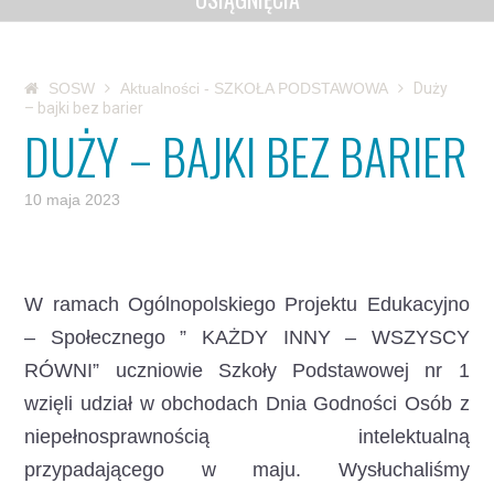
SOSW
Aktualności - SZKOŁA PODSTAWOWA
Duży
– bajki bez barier
DUŻY – BAJKI BEZ BARIER
10 maja 2023
W ramach Ogólnopolskiego Projektu Edukacyjno
– Społecznego ” KAŻDY INNY – WSZYSCY
RÓWNI”
uczniowie Szkoły Podstawowej nr 1
wzięli udział w obchodach Dnia Godności Osób z
niepełnosprawnością intelektualną
przypadającego w maju. Wysłuchaliśmy