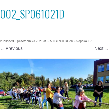
002_SP061021D
Published
6 października 2021
at
625 × 469
in
Dzień Chłopaka 1-3
.
← Previous
Next →