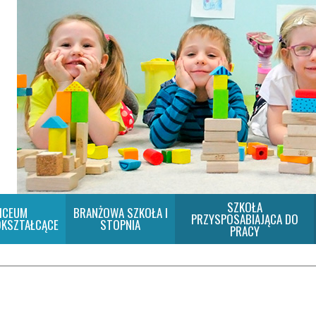
SZKOŁA
ICEUM
BRANŻOWA SZKOŁA I
PRZYSPOSABIAJĄCA DO
KSZTAŁCĄCE
STOPNIA
PRACY