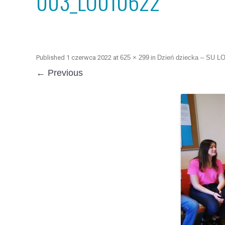
003_LO010622
Published
1 czerwca 2022
at
625 × 299
in
Dzień dziecka – SU L
← Previous