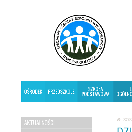
SZKOŁA
L
OŚRODEK
PRZEDSZKOLE
PODSTAWOWA
OGÓLNO
SO
AKTUALNOŚCI