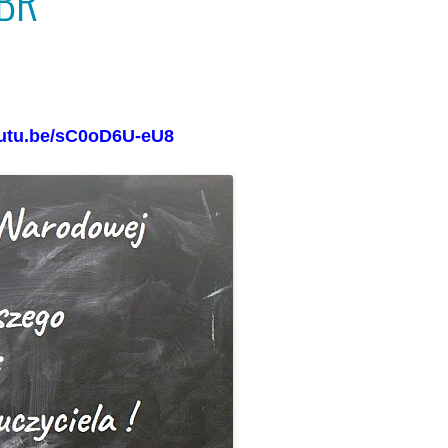
 BR
outu.be/sC0oD6U-eU8