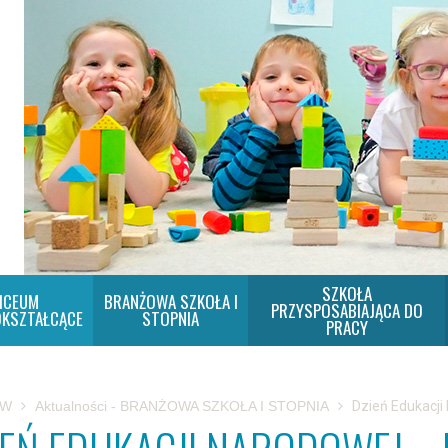
SZKOŁA
ICEUM
BRANŻOWA SZKOŁA I
PRZYSPOSABIAJĄCA DO
KSZTAŁCĄCE
STOPNIA
PRACY
SW
Aktualności - BRANŻOWA SZKOŁA I STOPNIA
Dzień Edukacji