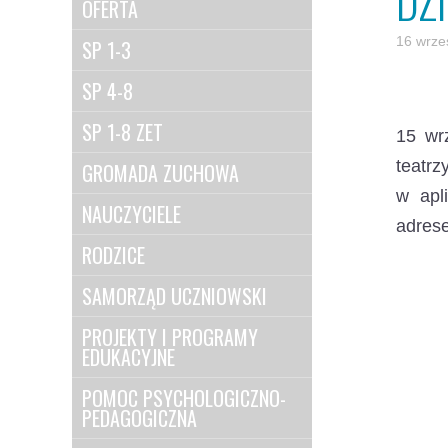
DZ
OFERTA
16 wrze
SP 1-3
SP 4-8
SP 1-8 ZET
15 wr
teatrz
GROMADA ZUCHOWA
w apl
NAUCZYCIELE
adres
RODZICE
SAMORZĄD UCZNIOWSKI
PROJEKTY I PROGRAMY
EDUKACYJNE
POMOC PSYCHOLOGICZNO-
PEDAGOGICZNA