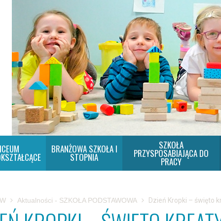
SZKOŁA
ICEUM
BRANŻOWA SZKOŁA I
PRZYSPOSABIAJĄCA DO
KSZTAŁCĄCE
STOPNIA
PRACY
SW
Aktualności - SZKOŁA PODSTAWOWA
Dzień Kropki – święto 