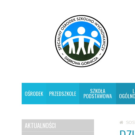
SZKOŁA
L
OŚRODEK
PRZEDSZKOLE
PODSTAWOWA
OGÓLNO
SO
AKTUALNOŚCI