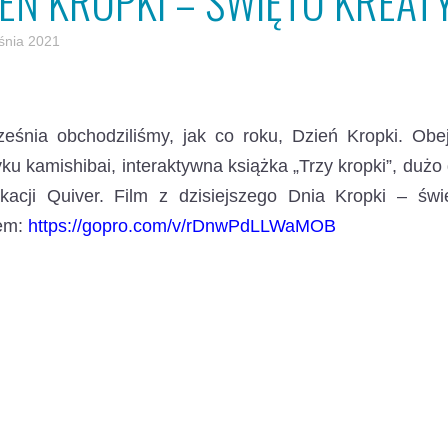
IEŃ KROPKI – ŚWIĘTO KREA
śnia 2021
ześnia obchodziliśmy, jak co roku, Dzień Kropki.
Obej
yku kamishibai, interaktywna książka „Trzy kropki”, duż
ikacji Quiver. Film z dzisiejszego Dnia Kropki – ś
em:
https://gopro.com/v/rDnwPdLLWaMOB