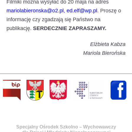
Filmiki można wysyłać do 20 maja na adres
mariolabieronska@o2.pl, ed.elf@wp.pl
. Proszę o
informację czy zgadzają się Państwo na
publikację.
SERDECZNIE ZAPRASZAMY.
Elżbieta Kabza
Mariola Bierońska
Specjalny Ośrodek Szkolno – Wychowawczy