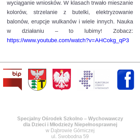
wyciąganie wniosków. W klasach trwało mieszanie
kolorów, strzelanie z butelki, elektryzowanie
balonów, erupcje wulkanów i wiele innych. Nauka
w działaniu – to lubimy! Zobacz:
https://www.youtube.com/watch?v=AHCokg_qP3
Specjalny Ośrodek Szkolno – Wychowawczy
dla Dzieci i Młodzieży Niepełnosprawnej
w Dąbrowie Górniczej
ul. Swobodna 59