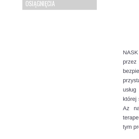
OSIĄGNIĘCIA
NASK 
przez
bezpi
przyst
usług
której
Az na
terape
tym pr