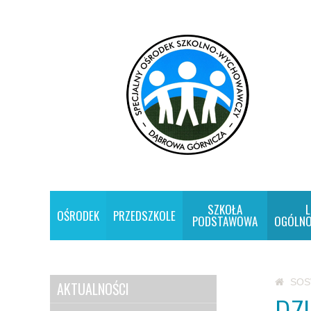
SZKOŁA
L
OŚRODEK
PRZEDSZKOLE
PODSTAWOWA
OGÓLNO
SO
AKTUALNOŚCI