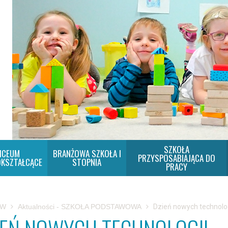
SZKOŁA
ICEUM
BRANŻOWA SZKOŁA I
PRZYSPOSABIAJĄCA DO
KSZTAŁCĄCE
STOPNIA
PRACY
SW
Aktualności - SZKOŁA PODSTAWOWA
Dzień nowych technolog