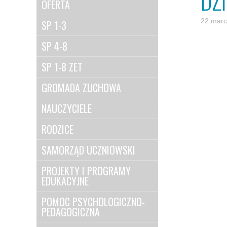
DZ
OFERTA
22 marc
SP 1-3
SP 4-8
SP 1-8 ZET
GROMADA ZUCHOWA
NAUCZYCIELE
RODZICE
SAMORZĄD UCZNIOWSKI
PROJEKTY I PROGRAMY
EDUKACYJNE
POMOC PSYCHOLOGICZNO-
PEDAGOGICZNA