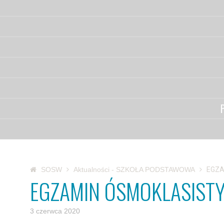
SOSW
Aktualności - SZKOŁA PODSTAWOWA
EGZA
EGZAMIN ÓSMOKLASIST
3 czerwca 2020