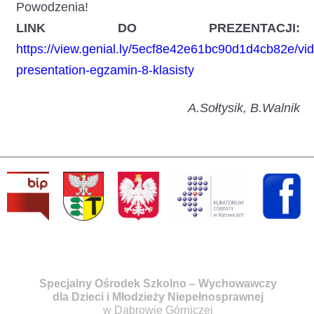
Powodzenia!
LINK DO PREZENTACJI:
https://view.genial.ly/5ecf8e42e61bc90d1d4cb82e/vi
presentation-egzamin-8-klasisty
A.Sołtysik, B.Walnik
Specjalny Ośrodek Szkolno – Wychowawczy
dla Dzieci i Młodzieży Niepełnosprawnej
w Dąbrowie Górniczej