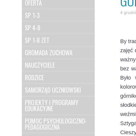
GÓ
OFERTA
4 grudn
SP 1-3
SP 4-8
SP 1-8 ZET
By tra
zajęć 
GROMADA ZUCHOWA
ważny
NAUCZYCIELE
bez wą
RODZICE
Było 
kolor
SAMORZĄD UCZNIOWSKI
górnik
PROJEKTY I PROGRAMY
słodk
EDUKACYJNE
weźmie
POMOC PSYCHOLOGICZNO-
Sztyg
PEDAGOGICZNA
Ciesz