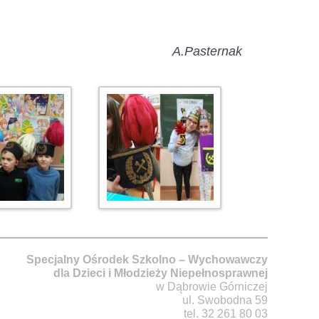
A.Pasternak
Specjalny Ośrodek Szkolno – Wychowawczy
dla Dzieci i Młodzieży Niepełnosprawnej
w Dąbrowie Górniczej
ul. Swobodna 59
tel. 32 261 80 03