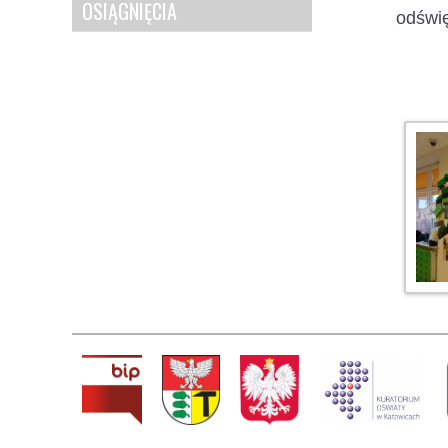
OSIĄGNIĘCIA
odświę