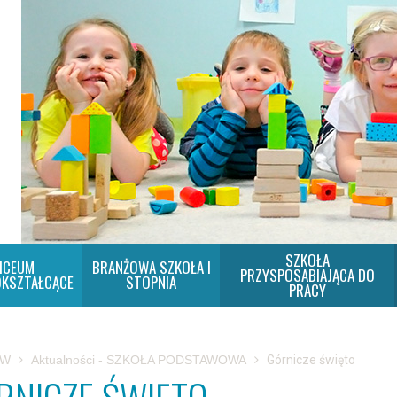
SZKOŁA
ICEUM
BRANŻOWA SZKOŁA I
PRZYSPOSABIAJĄCA DO
KSZTAŁCĄCE
STOPNIA
PRACY
SW
Aktualności - SZKOŁA PODSTAWOWA
Górnicze święto