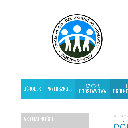
SZKOŁA
L
OŚRODEK
PRZEDSZKOLE
PODSTAWOWA
OGÓLNO
SO
AKTUALNOŚCI