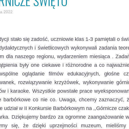
RNICZE ŚWIĘTO
ia 2022
dycji stało się zadość, uczniowie klas 1-3 pamiętali o św
dydaktycznych i świetlicowych wykonywali zadania teor
m dla naszego regionu, wydarzeniem miesiąca . Zadań 
tpienia były one ciekawe i różnorodne a co najważnie
wspólne oglądanie filmów edukacyjnych, głośne czy
owanek, rozwiązywanie krzyżówek, wykonywanie górni
ów i karaoke. Wszystkie powstałe prace wyeksponowano
ie barbórkowe co nie co. Uwaga, chcemy zaznaczyć, 
 udział w II Konkursie Barbórkowym na ,,Górnicze cz
arka. Dziękujemy bardzo za ogromne zaangażowanie w 
ymy się, że dzięki uprzejmości muzeum, mieliśmy 