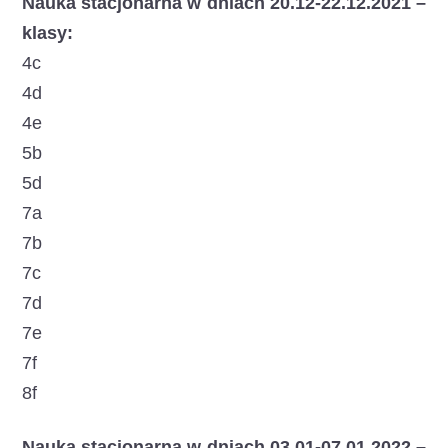
Nauka stacjonarna w dniach 20.12-22.12.2021 –
klasy:
4c
4d
4e
5b
5d
7a
7b
7c
7d
7e
7f
8f
Nauka stacjonarna w dniach 03.01-07.01.2022 –