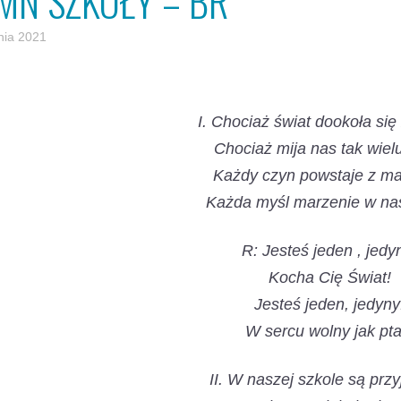
MN SZKOŁY – BR
nia 2021
I. Chociaż świat dookoła się
Chociaż mija nas tak wielu
Każdy czyn powstaje z ma
Każda myśl marzenie w nas
R: Jesteś jeden , jedy
Kocha Cię Świat!
Jesteś jeden, jedyny
W sercu wolny jak pta
II. W naszej szkole są przy