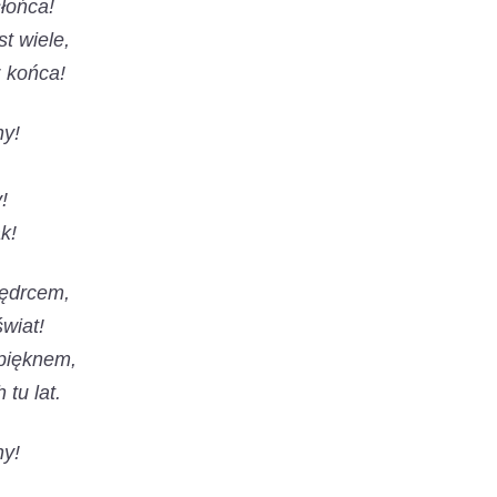
łońca!
t wiele,
 końca!
ny!
!
k!
 mędrcem,
wiat!
 pięknem,
tu lat.
ny!