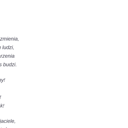
 zmienia,
 ludzi,
rzenia
 budzi.
ny!
!
k!
jaciele,