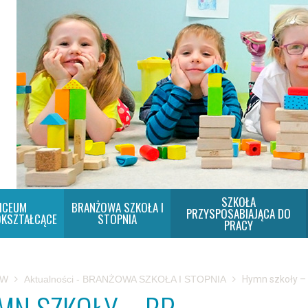
SZKOŁA
ICEUM
BRANŻOWA SZKOŁA I
PRZYSPOSABIAJĄCA DO
KSZTAŁCĄCE
STOPNIA
PRACY
SW
Aktualności - BRANŻOWA SZKOŁA I STOPNIA
Hymn szkoły –