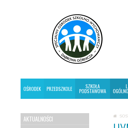
SZKOŁA
L
OŚRODEK
PRZEDSZKOLE
PODSTAWOWA
OGÓLNO
SO
AKTUALNOŚCI