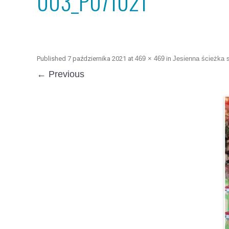
003_P071021
Published
7 października 2021
at
469 × 469
in
Jesienna ścieżka 
← Previous