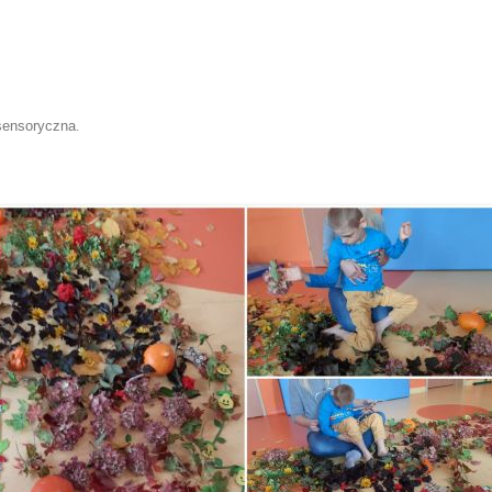
sensoryczna
.