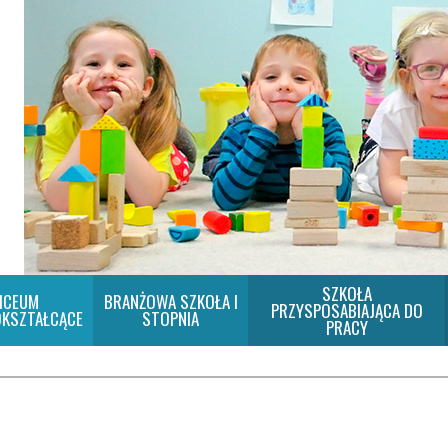
SZKOŁA
ICEUM
BRANŻOWA SZKOŁA I
PRZYSPOSABIAJĄCA DO
KSZTAŁCĄCE
STOPNIA
PRACY