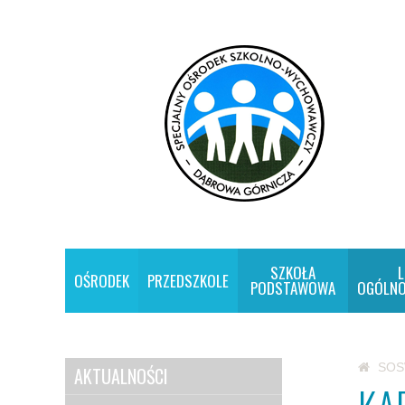
SZKOŁA
L
OŚRODEK
PRZEDSZKOLE
PODSTAWOWA
OGÓLNO
SO
AKTUALNOŚCI