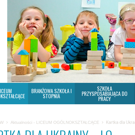
SZKOŁA
ICEUM
BRANŻOWA SZKOŁA I
PRZYSPOSABIAJĄCA DO
KSZTAŁCĄCE
STOPNIA
PRACY
SW
Aktualności - LICEUM OGÓLNOKSZTAŁCĄCE
Kartka dla Ukra