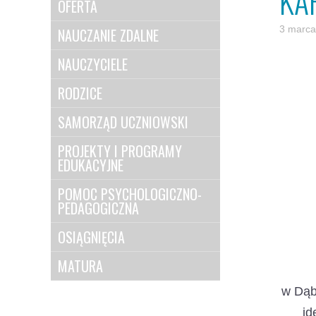
KA
OFERTA
3 marca
NAUCZANIE ZDALNE
NAUCZYCIELE
RODZICE
SAMORZĄD UCZNIOWSKI
PROJEKTY I PROGRAMY
EDUKACYJNE
POMOC PSYCHOLOGICZNO-
PEDAGOGICZNA
OSIĄGNIĘCIA
MATURA
w Dąb
id