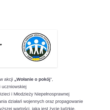
w akcji
„Wołanie o pokój
”,
i uczniowskiej
ieci i Młodzieży Niepełnosprawnej
hania działań wojennych oraz propagowanie
ższej wartości, jaką jest życie ludzkie.