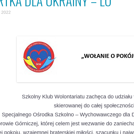
RTKA DLA UKRAINY – LO
 2022
Szkolny Klub Wolontariatu zachęca do udziału 
skierowanej do całej społecznośc
Specjalnego Ośrodka Szkolno – Wychowawczego dla Dz
rowie Górniczej, której celem jest wezwanie do zaniec
ei pokoju, wzajemnej braterskiej miłości, szacunku i najwy