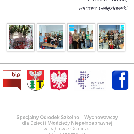
Bartosz Gałęziowski
Specjalny Ośrodek Szkolno – Wychowawczy
dla Dzieci i Młodzieży Niepełnosprawnej
w Dąbrowie Górniczej