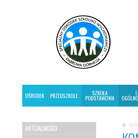
SZKOŁA
L
OŚRODEK
PRZEDSZKOLE
PODSTAWOWA
OGÓLNO
SO
AKTUALNOŚCI