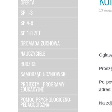
KO
OFERTA
13 maja
SP 1-3
SP 4-8
SP 1-8 ZET
GROMADA ZUCHOWA
NAUCZYCIELE
Ogłasz
RODZICE
Proszę
SAMORZĄD UCZNIOWSKI
Po pow
PROJEKTY I PROGRAMY
EDUKACYJNE
adres
POMOC PSYCHOLOGICZNO-
Na zdj
PEDAGOGICZNA