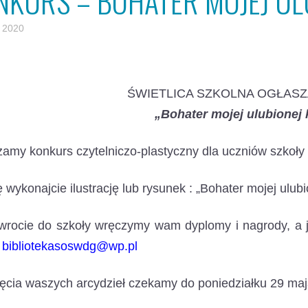
NKURS – BOHATER MOJEJ ULU
 2020
ŚWIETLICA SZKOLNA OGŁAS
„Bohater mojej ulubionej 
amy konkurs czytelniczo-plastyczny dla uczniów szkoły
 wykonajcie ilustrację lub rysunek : „Bohater mojej ulubi
rocie do szkoły wręczymy wam dyplomy i nagrody, a j
:
bibliotekasoswdg@wp.pl
ęcia waszych arcydzieł czekamy do poniedziałku 29 maj