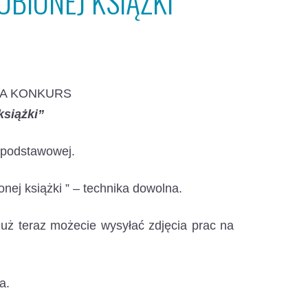
BIONEJ KSIĄŻKI
ZA KONKURS
książki”
 podstawowej.
onej książki ” – technika dowolna.
uż teraz możecie wysyłać zdjęcia prac na
a.