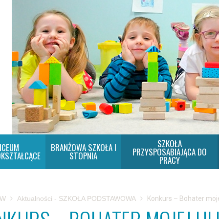
SZKOŁA
ICEUM
BRANŻOWA SZKOŁA I
PRZYSPOSABIAJĄCA DO
KSZTAŁCĄCE
STOPNIA
PRACY
SW
Aktualności - SZKOŁA PODSTAWOWA
Konkurs – Bohater mojej