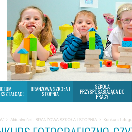
SZKOŁA
ICEUM
BRANŻOWA SZKOŁA I
PRZYSPOSABIAJĄCA DO
KSZTAŁCĄCE
STOPNIA
PRACY
SW
Aktualności - BRANŻOWA SZKOŁA I STOPNIA
Konkurs fotogr