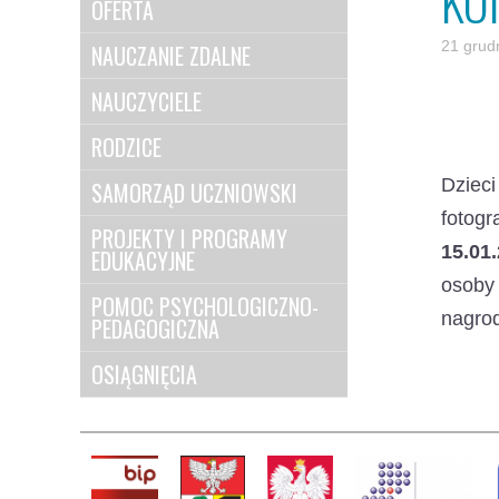
KO
OFERTA
21 grud
NAUCZANIE ZDALNE
NAUCZYCIELE
RODZICE
Dziec
SAMORZĄD UCZNIOWSKI
fotogr
PROJEKTY I PROGRAMY
15.01
EDUKACYJNE
osoby 
POMOC PSYCHOLOGICZNO-
nagro
PEDAGOGICZNA
OSIĄGNIĘCIA