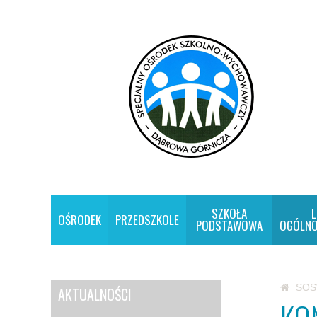
SZKOŁA
L
OŚRODEK
PRZEDSZKOLE
PODSTAWOWA
OGÓLNO
SO
AKTUALNOŚCI