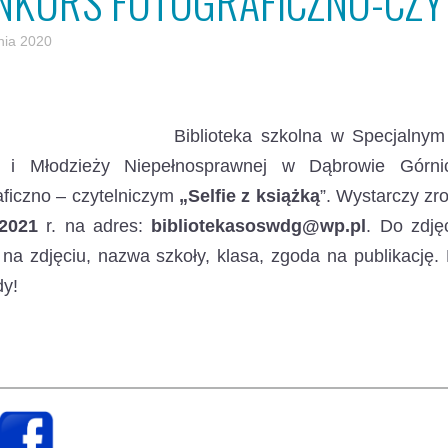
NKURS FOTOGRAFICZNO-CZYT
nia 2020
Biblioteka szkolna w Specjaln
i i Młodzieży Niepełnosprawnej w Dąbrowie Górni
aficzno – czytelniczym
„Selfie z książką
”.
Wystarczy zrob
.2021
r. na adres:
bibliotekasoswdg@wp.pl
. Do zdję
na zdjęciu, nazwa szkoły, klasa, zgoda na publikację
dy!