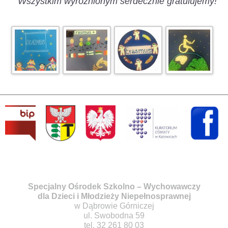
Wszystkim wyróżnionym serdecznie gratulujemy!
Specjalny Ośrodek Szkolno – Wychowawczy
dla Dzieci i Młodzieży Niepełnosprawnej
w Dąbrowie Górniczej
ul. Swobodna 59
tel. 32 261 80 03