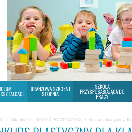
SZKOŁA
ICEUM
BRANŻOWA SZKOŁA I
PRZYSPOSABIAJĄCA DO
KSZTAŁCĄCE
STOPNIA
PRACY
SW
Aktualności - SZKOŁA PODSTAWOWA
Konkurs plastyczny dla