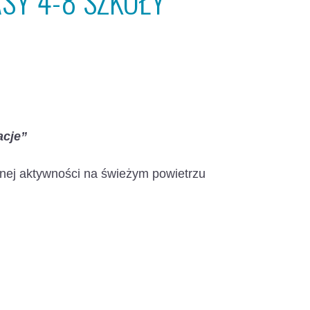
SY 4-8 SZKOŁY
acje”
onej aktywności na świeżym powietrzu