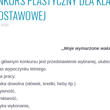
NKURS PLASTYCZNY DLA KLA
DSTAWOWEJ
 2020
,,Moje wymarzone wak
głównym konkursu jest przedstawienie wybranej, ulubi
as wypoczynku letniego.
ia pracy:
nika dowolna (ołówek, kredki, farby itp.)
tywność,
ysłowość,
tyka wykonania,