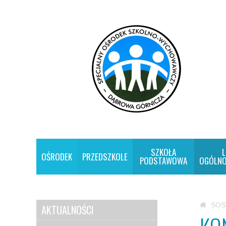
SZKOŁA
L
OŚRODEK
PRZEDSZKOLE
PODSTAWOWA
OGÓLNO
SO
AKTUALNOŚCI