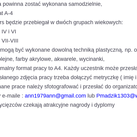
a powinna zostać wykonana samodzielnie,
at A-4
rs będzie przebiegał w dwóch grupach wiekowych:
 IV i VI
 VII-VIII
mogą być wykonane dowolną techniką plastyczną, np. oł
olejne, farby akrylowe, akwarele, wycinanki,
alny format pracy to A4. Każdy uczestnik może przesłać
łanego zdjęcia pracy trzeba dołączyć metryczkę ( imię i 
ne prace należy sfotografować i przesłać do organizat
 e-maile :
ann1979ann@gmail.com
lub
Pmadzik1303@w
cięzców czekają atrakcyjne nagrody i dyplomy