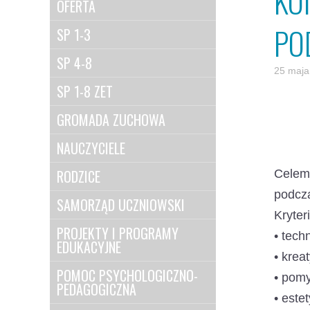
KO
OFERTA
PO
SP 1-3
SP 4-8
25 maja
SP 1-8 ZET
GROMADA ZUCHOWA
NAUCZYCIELE
RODZICE
Celem 
podcz
SAMORZĄD UCZNIOWSKI
Kryter
PROJEKTY I PROGRAMY
• tech
EDUKACYJNE
• krea
POMOC PSYCHOLOGICZNO-
• pom
PEDAGOGICZNA
• este