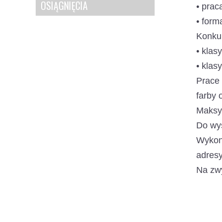
OSIĄGNIĘCIA
• prac
• form
Konku
• klasy
• klasy
Prace 
farby 
Maksym
Do wys
Wykona
adresy
Na zwy