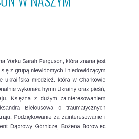
SON W NASZYM
żna Yorku Sarah Ferguson,
która znana jest
ła się z grupą niewidomych i niedowidzącym
ukraińska młodzież, która w Charkowie
onalnie wykonała hymn Ukrainy oraz pieśń,
raju. Księżna z dużym zainteresowaniem
leksandra Bielousowa o traumatycznych
raju. Podziękowanie za zainteresowanie i
ydent Dąbrowy Górniczej Bożena Borowiec