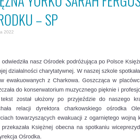
IĘŻNA YORKU SARAH FERGU
RODKU – SP
a 2022
j odwiedziła nasz Ośrodek podróżująca po Polsce Księ
jej działalności charytatywnej. W naszej szkole spotka
ów ewakuowanych z Charkowa. Goszcząca w placówce 
czała do konserwatorium muzycznego pięknie i profesj
j tekst został ułożony po przyjeździe do naszego k
chała relacji dyrektora charkowskiego ośrodka O
ciach towarzyszących ewakuacji z ogarniętego wojną k
ę przekazała Księżnej obecna na spotkaniu wiceprez
yrekcja Ośrodka.