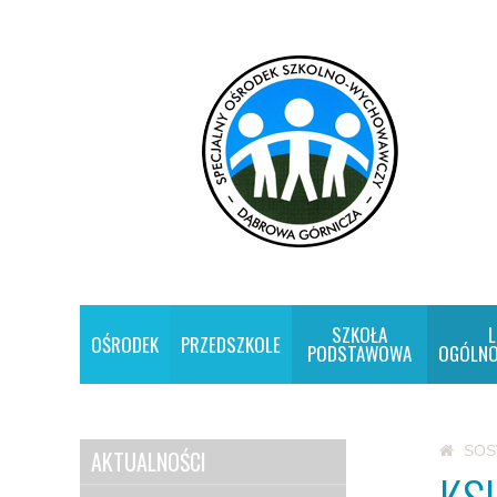
SZKOŁA
L
OŚRODEK
PRZEDSZKOLE
PODSTAWOWA
OGÓLNO
SO
AKTUALNOŚCI