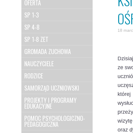
KS
OFERTA
OŚ
SP 1-3
SP 4-8
18 marc
SP 1-8 ZET
GROMADA ZUCHOWA
Dzisia
NAUCZYCIELE
ze swo
RODZICE
uczni
uczęsz
SAMORZĄD UCZNIOWSKI
które
PROJEKTY I PROGRAMY
wysłu
EDUKACYJNE
przeży
POMOC PSYCHOLOGICZNO-
wizyt
PEDAGOGICZNA
oraz d