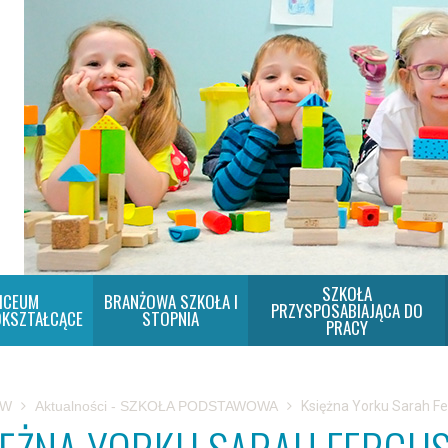
SZKOŁA
ICEUM
BRANŻOWA SZKOŁA I
PRZYSPOSABIAJĄCA DO
KSZTAŁCĄCE
STOPNIA
PRACY
SW
Aktualności - SZKOŁA PODSTAWOWA
Księżna Yorku Sarah F