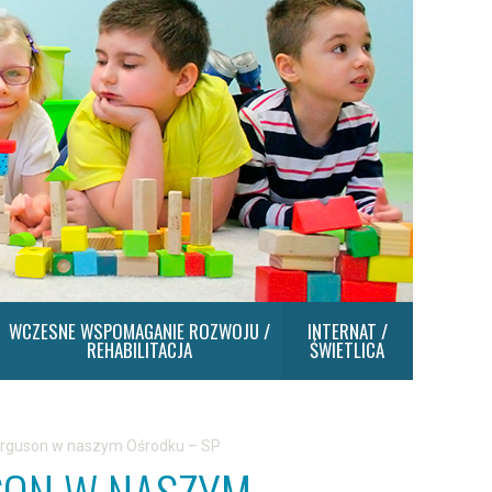
WCZESNE WSPOMAGANIE ROZWOJU /
INTERNAT /
REHABILITACJA
ŚWIETLICA
erguson w naszym Ośrodku – SP