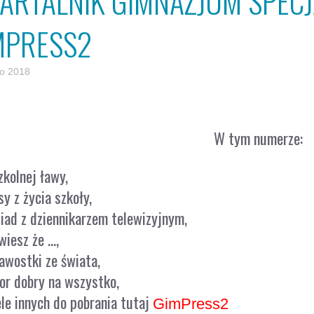
ARTALNIK GIMNAZJUM SPECJ
MPRESS2
go 2018
W tym numerze:
zkolnej ławy,
y z życia szkoły,
ad z dziennikarzem telewizyjnym,
wiesz że …,
awostki ze świata,
r dobry na wszystko,
ele innych do pobrania tutaj
GimPress2