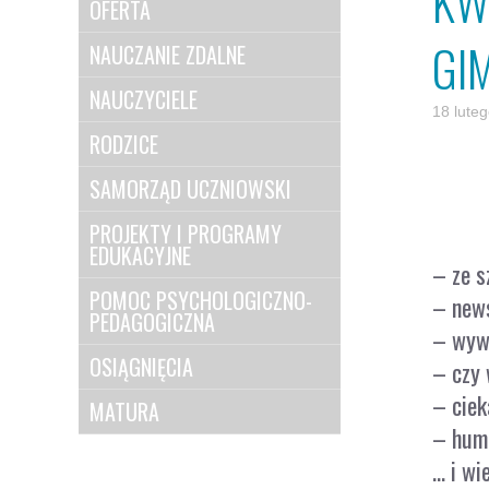
KW
OFERTA
GI
NAUCZANIE ZDALNE
NAUCZYCIELE
18 lute
RODZICE
SAMORZĄD UCZNIOWSKI
PROJEKTY I PROGRAMY
EDUKACYJNE
– ze s
POMOC PSYCHOLOGICZNO-
– news
PEDAGOGICZNA
– wywi
OSIĄGNIĘCIA
– czy 
– ciek
MATURA
– humo
… i wi