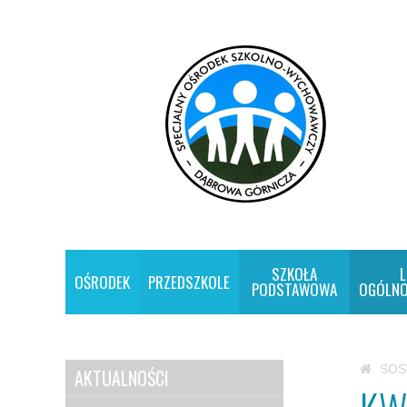
SZKOŁA
L
OŚRODEK
PRZEDSZKOLE
PODSTAWOWA
OGÓLNO
SO
AKTUALNOŚCI