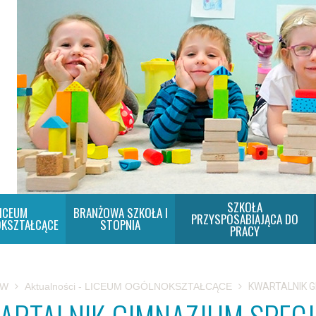
SZKOŁA
ICEUM
BRANŻOWA SZKOŁA I
PRZYSPOSABIAJĄCA DO
KSZTAŁCĄCE
STOPNIA
PRACY
SW
Aktualności - LICEUM OGÓLNOKSZTAŁCĄCE
KWARTALNIK G