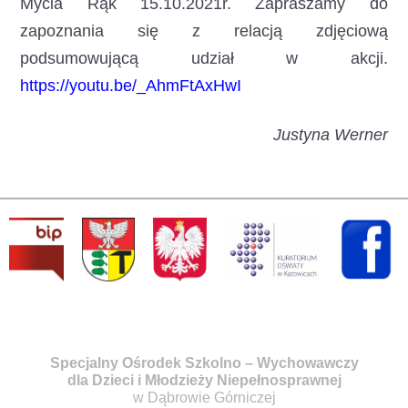
Mycia Rąk 15.10.2021r. Zapraszamy do
zapoznania się z relacją zdjęciową
podsumowującą udział w akcji.
https://youtu.be/_AhmFtAxHwI
Justyna Werner
Specjalny Ośrodek Szkolno – Wychowawczy
dla Dzieci i Młodzieży Niepełnosprawnej
w Dąbrowie Górniczej