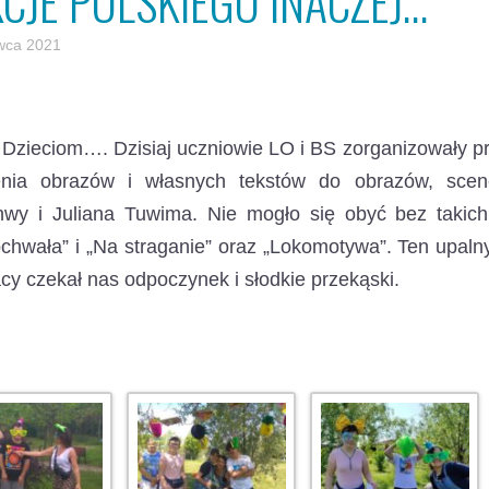
KCJE POLSKIEGO INACZEJ…
wca 2021
 Dzieciom…. Dzisiaj uczniowie LO i BS zorganizowały p
enia obrazów i własnych tekstów do obrazów, scene
hwy i Juliana Tuwima. Nie mogło się obyć bez takich
hwała” i „Na straganie” oraz „Lokomotywa”. Ten upaln
cy czekał nas odpoczynek i słodkie przekąski.