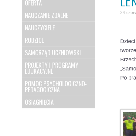
LE
OFERTA
24 czer
NAUCZANIE ZDALNE
NAUCZYCIELE
RODZICE
Dzieci
tworz
SAMORZĄD UCZNIOWSKI
Brzec
PROJEKTY I PROGRAMY
„Samoc
EDUKACYJNE
Po pra
POMOC PSYCHOLOGICZNO-
PEDAGOGICZNA
OSIĄGNIĘCIA