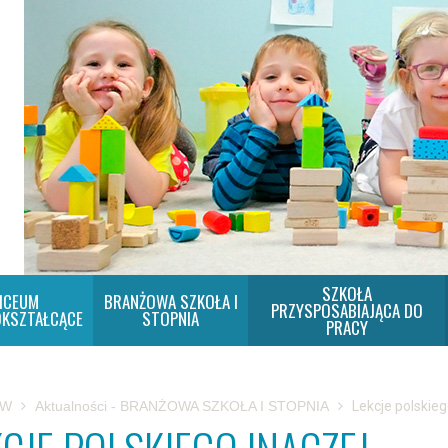
SZKOŁA
ICEUM
BRANŻOWA SZKOŁA I
PRZYSPOSABIAJĄCA DO
KSZTAŁCĄCE
STOPNIA
PRACY
SW
Aktualności - BRANŻOWA SZKOŁA I STOPNIA
Lekcje polskieg