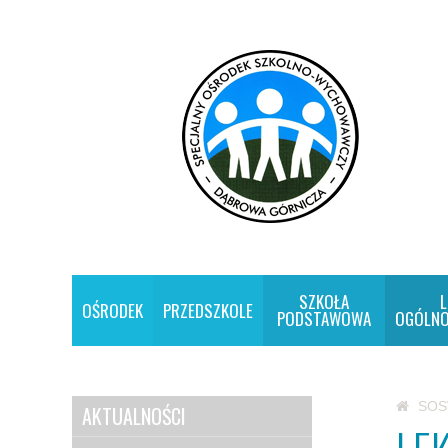
SZKOŁA
L
OŚRODEK
PRZEDSZKOLE
PODSTAWOWA
OGÓLNO
SO
AKTUALNOŚCI