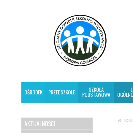
SZKOŁA
L
OŚRODEK
PRZEDSZKOLE
PODSTAWOWA
OGÓLNO
SO
AKTUALNOŚCI