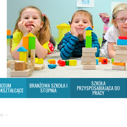
SZKOŁA
ICEUM
BRANŻOWA SZKOŁA I
PRZYSPOSABIAJĄCA DO
KSZTAŁCĄCE
STOPNIA
PRACY
SW