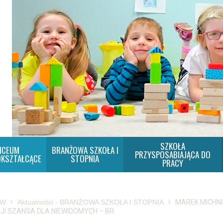
SZKOŁA
ICEUM
BRANŻOWA SZKOŁA I
PRZYSPOSABIAJĄCA DO
KSZTAŁCĄCE
STOPNIA
PRACY
SW
Aktualności - BRANŻOWA SZKOŁA I STOPNIA
MAREK MICHNI
JI SZANSA DLA NIEWIDOMYCH – BR