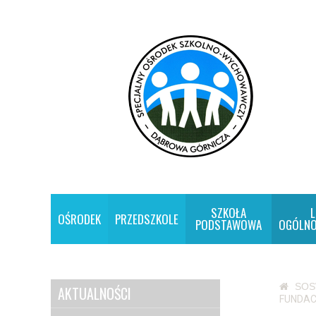
SZKOŁA
L
OŚRODEK
PRZEDSZKOLE
PODSTAWOWA
OGÓLNO
SO
AKTUALNOŚCI
FUNDAC