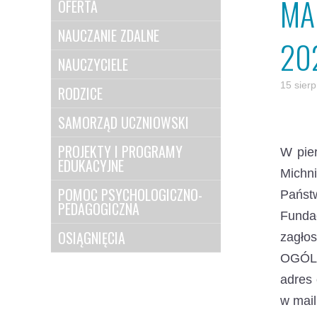
MA
OFERTA
NAUCZANIE ZDALNE
20
NAUCZYCIELE
15 sier
RODZICE
SAMORZĄD UCZNIOWSKI
PROJEKTY I PROGRAMY
W pie
EDUKACYJNE
Michni
POMOC PSYCHOLOGICZNO-
Państ
PEDAGOGICZNA
Funda
OSIĄGNIĘCIA
zagło
OGÓLN
adres 
w mail