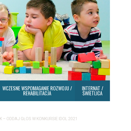
WCZESNE WSPOMAGANIE ROZWOJU /
INTERNAT /
REHABILITACJA
ŚWIETLICA
K – ODDAJ GŁOS W KONKURSIE IDOL 2021