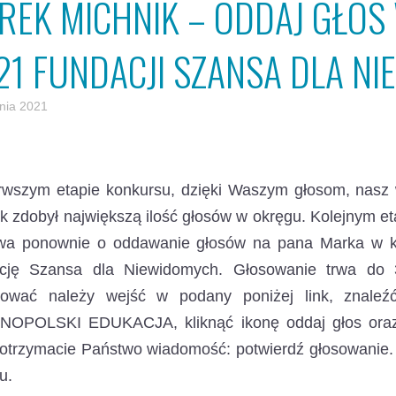
REK MICHNIK – ODDAJ GŁOS
21 FUNDACJI SZANSA DLA N
pnia 2021
rwszym etapie konkursu, dzięki Waszym głosom, nasz w
k zdobył największą ilość głosów w okręgu. Kolejnym 
wa ponownie o oddawanie głosów na pana Marka w ko
cję Szansa dla Niewidomych. Głosowanie trwa do 3
sować należy wejść w podany poniżej link, znale
OPOLSKI EDUKACJA, kliknąć ikonę oddaj głos oraz
otrzymacie Państwo wiadomość: potwierdź głosowanie. 
u.