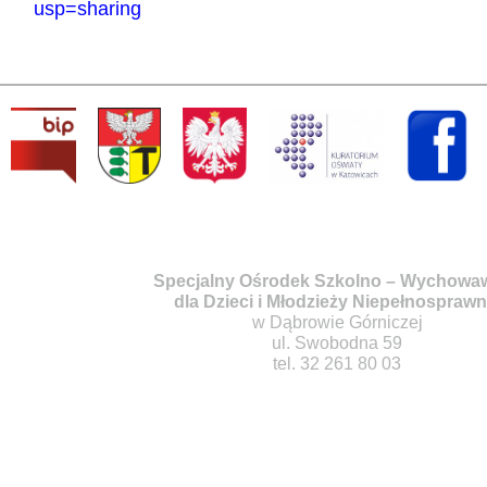
usp=sharing
Specjalny Ośrodek Szkolno – Wychowa
dla Dzieci i Młodzieży Niepełnosprawn
w Dąbrowie Górniczej
ul. Swobodna 59
tel. 32 261 80 03