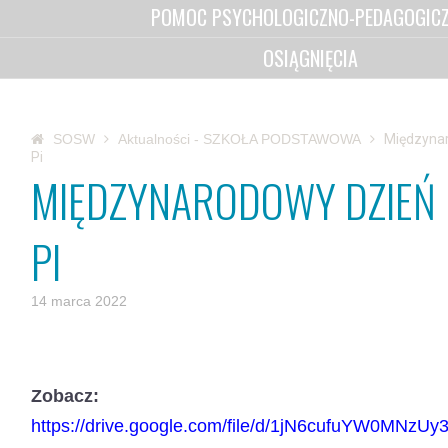
POMOC PSYCHOLOGICZNO-PEDAGOGIC
OSIĄGNIĘCIA
SOSW
Aktualności - SZKOŁA PODSTAWOWA
Międzynar
Pi
MIĘDZYNARODOWY DZIEŃ 
PI
14 marca 2022
Zobacz:
https://drive.google.com/file/d/1jN6cufuYW0MNzU