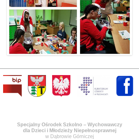
Specjalny Ośrodek Szkolno – Wychowawczy
dla Dzieci i Młodzieży Niepełnosprawnej
w Dąbrowie Górniczej