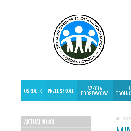
SZKOŁA
L
OŚRODEK
PRZEDSZKOLE
PODSTAWOWA
OGÓLNO
SO
AKTUALNOŚCI