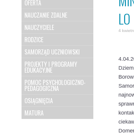
MI
OFERTA
LO
NAUCZANIE ZDALNE
NAUCZYCIELE
4 kwiet
RODZICE
SAMORZĄD UCZNIOWSKI
4.04.
PROJEKTY I PROGRAMY
Dziem
EDUKACYJNE
Borow
POMOC PSYCHOLOGICZNO-
Samor
PEDAGOGICZNA
najno
OSIĄGNIĘCIA
spraw
MATURA
kontak
cieka
Domem