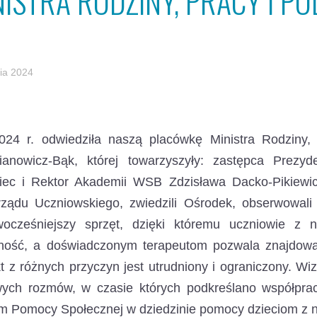
NISTRA RODZINY, PRACY I PO
nia 2024
2024 r. odwiedziła naszą placówkę Ministra Rodziny, 
ianowicz-Bąk,
której towarzyszyły: zastępca Prezy
iec i Rektor Akademii WSB Zdzisława Dacko-Pikiewicz.
ządu Uczniowskiego, zwiedzili Ośrodek, obserwowal
wocześniejszy sprzęt, dzięki któremu uczniowie z 
ność, a doświadczonym terapeutom pozwala znajdować
t z różnych przyczyn jest utrudniony i ograniczony. Wiz
wych rozmów, w czasie których podkreślano współp
 Pomocy Społecznej w dziedzinie pomocy dzieciom z n