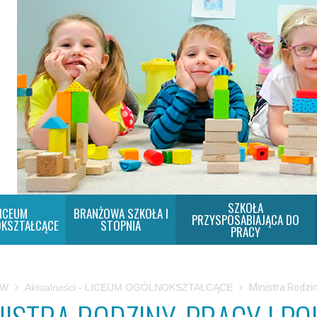
SZKOŁA
ICEUM
BRANŻOWA SZKOŁA I
PRZYSPOSABIAJĄCA DO
KSZTAŁCĄCE
STOPNIA
PRACY
SW
Aktualności - LICEUM OGÓLNOKSZTAŁCĄCE
Ministra Rodzin