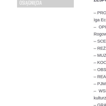
ZESP
OSIĄGNIĘCIA
– PRO
Iga Ec
– OPI
Rogowi
– SCE
– REŻ
– MUZ
– KO
– OBS
– REA
– PJM
– WSP
kultur
– GRA