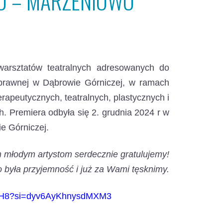
WO – MARZENIOWO”
 warsztatów teatralnych
adresowanych do
sprawnej w Dąbrowie Górniczej, w ramach
rapeutycznych, teatralnych, plastycznych i
. Premiera odbyła się 2. grudnia 2024 r w
e Górniczej.
 młodym artystom serdecznie gratulujemy!
 była przyjemność i już za Wami tęsknimy.
v2IH8?si=dyv6AyKhnysdMXM3