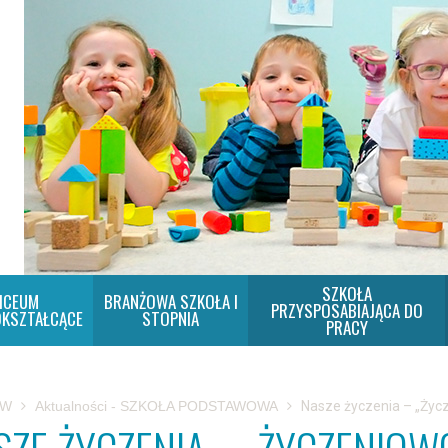
SZKOŁA
ICEUM
BRANŻOWA SZKOŁA I
PRZYSPOSABIAJĄCA DO
KSZTAŁCĄCE
STOPNIA
PRACY
SW
Aktualności - SZKOŁA PODSTAWOWA
Nasze życzenia – „Życ