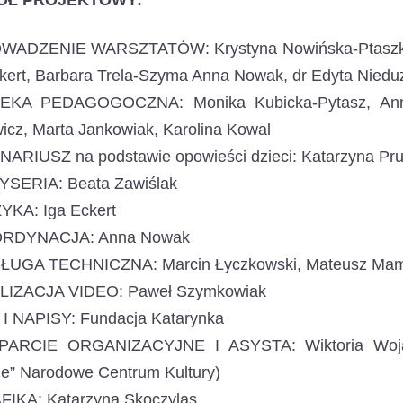
ÓŁ PROJEKTOWY:
WADZENIE WARSZTATÓW: Krystyna Nowińska-Ptaszkows
kert, Barbara Trela-Szyma Anna Nowak, dr Edyta Niedu
EKA PEDAGOGOCZNA: Monika Kubicka-Pytasz, Anna
cz, Marta Jankowiak, Karolina Kowal
NARIUSZ na podstawie opowieści dzieci: Katarzyna Pru
YSERIA: Beata Zawiślak
YKA: Iga Eckert
ORDYNACJA: Anna Nowak
ŁUGA TECHNICZNA: Marcin Łyczkowski, Mateusz Mamc
LIZACJA VIDEO: Paweł Szymkowiak
 I NAPISY: Fundacja Katarynka
ARCIE ORGANIZACYJNE I ASYSTA: Wiktoria Wojas 
ze” Narodowe Centrum Kultury)
FIKA: Katarzyna Skoczylas