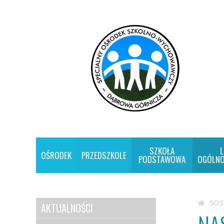
SZKOŁA
L
OŚRODEK
PRZEDSZKOLE
PODSTAWOWA
OGÓLNO
SO
AKTUALNOŚCI