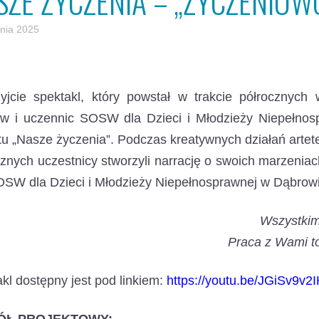
SZE ŻYCZENIA – „ŻYCZENIO
znia 2025
zyjcie spektakl, który powstał w trakcie półrocznych
ów i uczennic SOSW dla Dzieci i Młodzieży Niepełno
tu „Nasze życzenia”. Podczas kreatywnych działań artete
nych uczestnicy stworzyli narrację o swoich marzeniach
OSW dla Dzieci i Młodzieży Niepełnosprawnej w Dąbrowi
Wszystkim
Praca z Wami to
kl dostępny jest pod linkiem:
https://youtu.be/JGiSv9