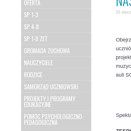
NA
OFERTA
25 styc
SP 1-3
SP 4-8
SP 1-8 ZET
Obejr
uczni
GROMADA ZUCHOWA
projek
NAUCZYCIELE
muzycz
RODZICE
auli S
SAMORZĄD UCZNIOWSKI
PROJEKTY I PROGRAMY
EDUKACYJNE
POMOC PSYCHOLOGICZNO-
Spekta
PEDAGOGICZNA