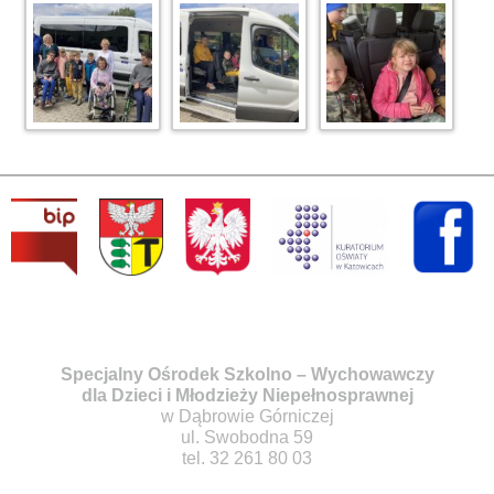
Specjalny Ośrodek Szkolno – Wychowawczy
dla Dzieci i Młodzieży Niepełnosprawnej
w Dąbrowie Górniczej
ul. Swobodna 59
tel. 32 261 80 03