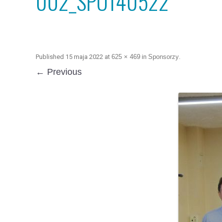
002_SPO140522
Published
15 maja 2022
at
625 × 469
in
Sponsorzy
.
← Previous