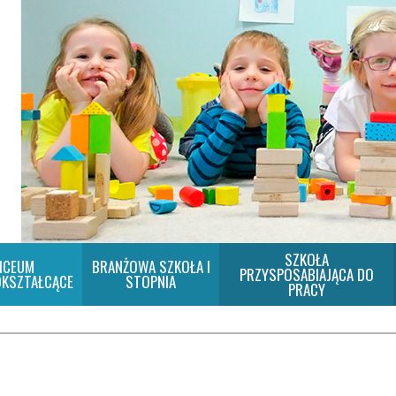
SZKOŁA
ICEUM
BRANŻOWA SZKOŁA I
PRZYSPOSABIAJĄCA DO
KSZTAŁCĄCE
STOPNIA
PRACY