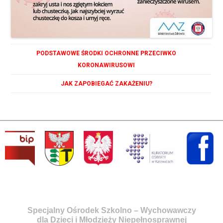
PODSTAWOWE ŚRODKI OCHRONNE PRZECIWKO
KORONAWIRUSOWI
JAK ZAPOBIEGAĆ ZAKAŻENIU?
Specjalny Ośrodek Szkolno – Wychowawczy
dla Dzieci i Młodzieży Niepełnosprawnej