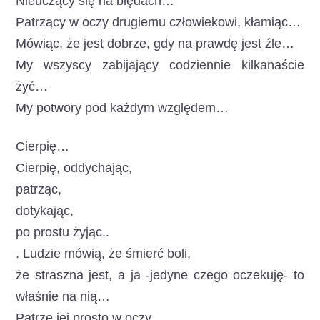
Nieuczący się na błędach…
Patrzący w oczy drugiemu człowiekowi, kłamiąc…
Mówiąc, że jest dobrze, gdy na prawdę jest źle…
My wszyscy zabijający codziennie kilkanaście
żyć…
My potwory pod każdym względem…
Cierpię…
Cierpię, oddychając,
patrząc,
dotykając,
po prostu żyjąc..
. Ludzie mówią, że śmierć boli,
że straszna jest, a ja -jedyne czego oczekuję- to
właśnie na nią…
Patrzę jej prosto w oczy.