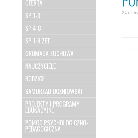
PO
OFERTA
24 czer
SP 1-3
SP 4-8
SP 1-8 ZET
GROMADA ZUCHOWA
NAUCZYCIELE
RODZICE
SAMORZĄD UCZNIOWSKI
PROJEKTY I PROGRAMY
EDUKACYJNE
POMOC PSYCHOLOGICZNO-
PEDAGOGICZNA