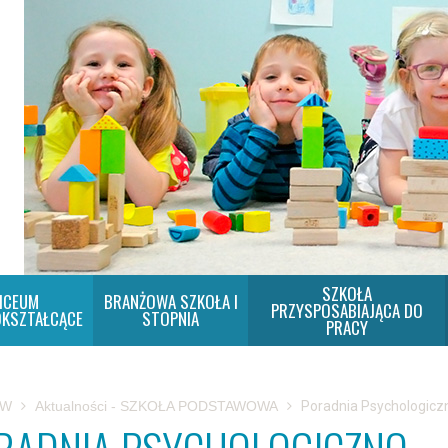
SZKOŁA
ICEUM
BRANŻOWA SZKOŁA I
PRZYSPOSABIAJĄCA DO
KSZTAŁCĄCE
STOPNIA
PRACY
SW
Aktualności - SZKOŁA PODSTAWOWA
Poradnia Psychologicz