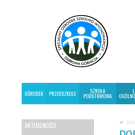
SZKOŁA
L
OŚRODEK
PRZEDSZKOLE
PODSTAWOWA
OGÓLNO
SO
AKTUALNOŚCI