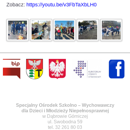
Zobacz:
https://youtu.be/v3FbTaXbLH0
Specjalny Ośrodek Szkolno – Wychowawczy
dla Dzieci i Młodzieży Niepełnosprawnej
w Dąbrowie Górniczej
ul. Swobodna 59
tel. 32 261 80 03