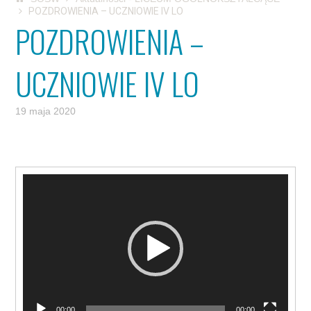
POZDROWIENIA – UCZNIOWIE IV LO
POZDROWIENIA –
UCZNIOWIE IV LO
19 maja 2020
Odtwarzacz
video
00:00
00:00