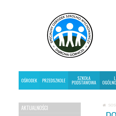
SZKOŁA
L
OŚRODEK
PRZEDSZKOLE
PODSTAWOWA
OGÓLNO
SO
AKTUALNOŚCI