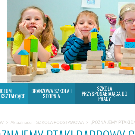
SZKOŁA
ICEUM
BRANŻOWA SZKOŁA I
PRZYSPOSABIAJĄCA DO
KSZTAŁCĄCE
STOPNIA
PRACY
SW
Aktualności - SZKOŁA PODSTAWOWA
„POZNAJEMY PTAKI D