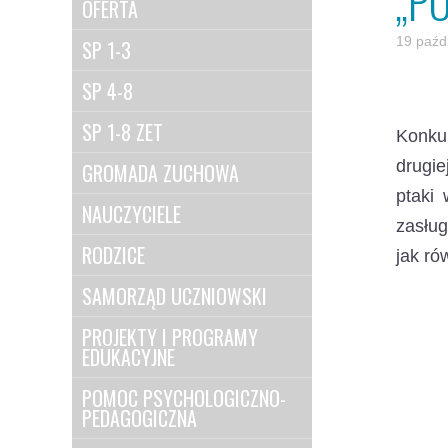
„P
OFERTA
19 paźd
SP 1-3
SP 4-8
SP 1-8 ZET
Konkur
drugie
GROMADA ZUCHOWA
ptaki
NAUCZYCIELE
zasług
RODZICE
jak ró
SAMORZĄD UCZNIOWSKI
PROJEKTY I PROGRAMY
EDUKACYJNE
POMOC PSYCHOLOGICZNO-
PEDAGOGICZNA