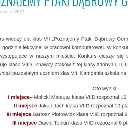
OZNAJEMY PTAKI DĄBROWY G
ziernika 2017
s wiedzy dla klas VII „Poznajemy Ptaki Dąbrowy Górni
j godzinie lekcyjnej w pracowni komputerowej. W konkur
 występujące w naszym mieście. Konkurs cieszył się
uje klasa VIID. Znawcy ptaków z tej klasy zdobyli I, II, 
wnież pozostałym uczniom klas VII. Kampania szkoła na
Oto wyniki:
I miejsce
– Molicki Mateusz klasa VIID rozpoznał 1
II miejsce
Jakub Jach klasa VIID rozpoznał 10 p
III miejsce
Bartosz Piotrowicz klasa VIIE rozpoznał
III miejsce
Dawid Topkin klasa VIID rozpoznał 8 