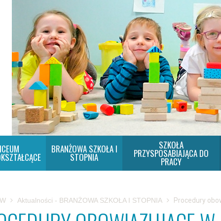
SZKOŁA
ICEUM
BRANŻOWA SZKOŁA I
PRZYSPOSABIAJĄCA DO
KSZTAŁCĄCE
STOPNIA
PRACY
SW
Aktualności - BRANŻOWA SZKOŁA I STOPNIA
Procedury obow