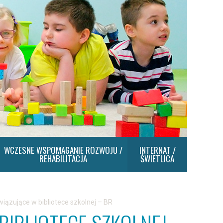
WCZESNE WSPOMAGANIE ROZWOJU /
INTERNAT /
REHABILITACJA
ŚWIETLICA
iązujące w bibliotece szkolnej – BR