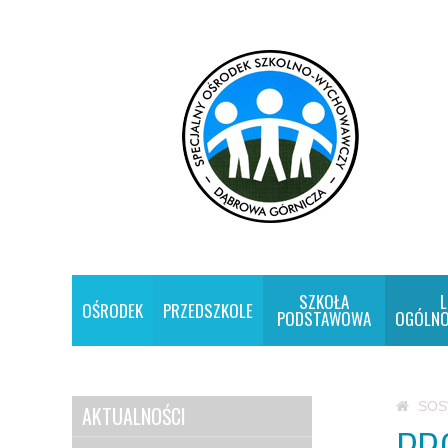
SZKOŁA
L
OŚRODEK
PRZEDSZKOLE
PODSTAWOWA
OGÓLNO
SO
AKTUALNOŚCI