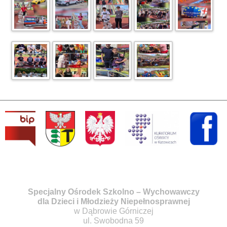
Specjalny Ośrodek Szkolno – Wychowawczy
dla Dzieci i Młodzieży Niepełnosprawnej
w Dąbrowie Górniczej
ul. Swobodna 59