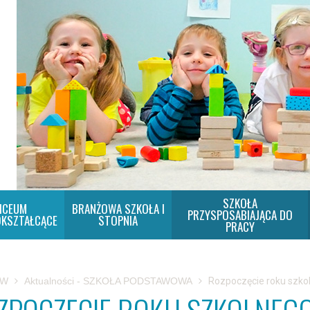
SZKOŁA
ICEUM
BRANŻOWA SZKOŁA I
PRZYSPOSABIAJĄCA DO
KSZTAŁCĄCE
STOPNIA
PRACY
SW
Aktualności - SZKOŁA PODSTAWOWA
Rozpoczęcie roku szko