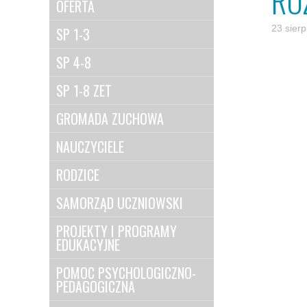
RO
OFERTA
23 sier
SP 1-3
SP 4-8
SP 1-8 ZET
GROMADA ZUCHOWA
NAUCZYCIELE
RODZICE
SAMORZĄD UCZNIOWSKI
PROJEKTY I PROGRAMY
EDUKACYJNE
POMOC PSYCHOLOGICZNO-
PEDAGOGICZNA