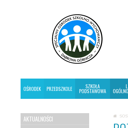
SZKOŁA
L
OŚRODEK
PRZEDSZKOLE
PODSTAWOWA
OGÓLNO
SO
AKTUALNOŚCI