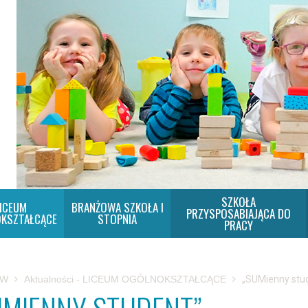
SZKOŁA
ICEUM
BRANŻOWA SZKOŁA I
PRZYSPOSABIAJĄCA DO
KSZTAŁCĄCE
STOPNIA
PRACY
SW
Aktualności - LICEUM OGÓLNOKSZTAŁCĄCE
„SUMienny stu