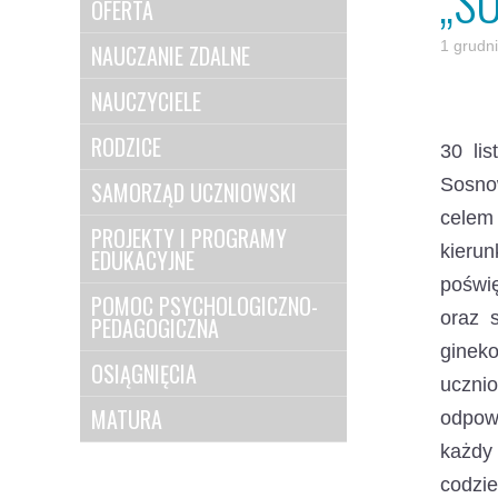
„S
OFERTA
1 grudn
NAUCZANIE ZDALNE
NAUCZYCIELE
RODZICE
30 li
Sosno
SAMORZĄD UCZNIOWSKI
celem 
PROJEKTY I PROGRAMY
kieru
EDUKACYJNE
poświ
POMOC PSYCHOLOGICZNO-
oraz s
PEDAGOGICZNA
gineko
OSIĄGNIĘCIA
uczni
MATURA
odpow
każdy
codzie