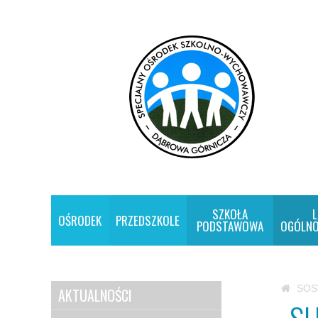
SZKOŁA
L
OŚRODEK
PRZEDSZKOLE
PODSTAWOWA
OGÓLNO
SO
AKTUALNOŚCI