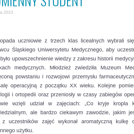
UMIENNY STUDENT”
ia 2023
stopada uczniowie z trzech klas licealnych wybrali 
wcu Śląskiego Uniwersytetu Medycznego, aby uczestn
było upowszechnienie wiedzy z zakresu historii medycyn
nkach medycznych. Młodzież zwiedziła Muzeum Med
ęconą powstaniu i rozwojowi przemysłu farmaceutycz
alę operacyjną z początku XX wieku. Kolejne pomiesz
logii i ortopedii oraz przeniosły w czasy zabiegów op
owie wzięli udział w zajęciach: „Co kryje kropla 
iedzialnym, ale bardzo ciekawym zawodzie, jakim je
 z uczestników zajęć wykonał aromatyczną kulkę d
nnego użytku.