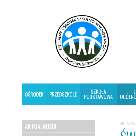
SZKOŁA
L
OŚRODEK
PRZEDSZKOLE
PODSTAWOWA
OGÓLNO
SO
AKTUALNOŚCI