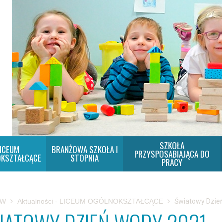
SZKOŁA
ICEUM
BRANŻOWA SZKOŁA I
PRZYSPOSABIAJĄCA DO
KSZTAŁCĄCE
STOPNIA
PRACY
SW
Aktualności - LICEUM OGÓLNOKSZTAŁCĄCE
Światowy Dzie