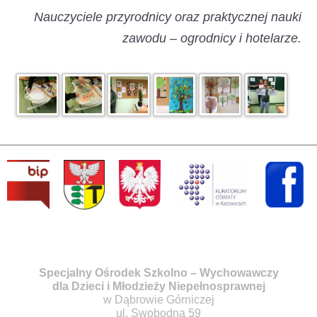
Nauczyciele przyrodnicy oraz praktycznej nauki
zawodu – ogrodnicy i hotelarze.
Specjalny Ośrodek Szkolno – Wychowawczy
dla Dzieci i Młodzieży Niepełnosprawnej
w Dąbrowie Górniczej
ul. Swobodna 59