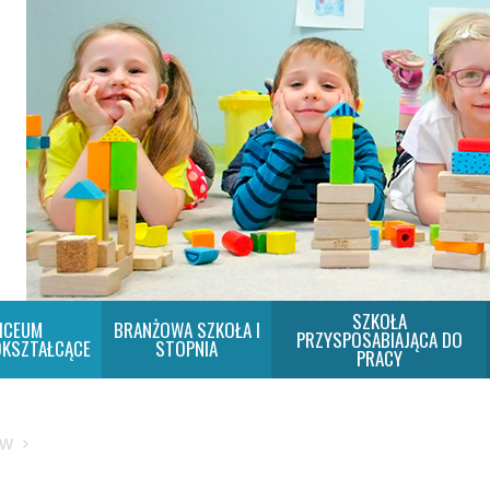
SZKOŁA
ICEUM
BRANŻOWA SZKOŁA I
PRZYSPOSABIAJĄCA DO
KSZTAŁCĄCE
STOPNIA
PRACY
SW