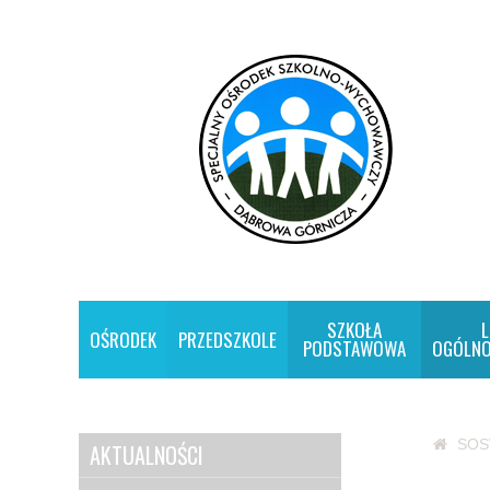
SZKOŁA
L
OŚRODEK
PRZEDSZKOLE
PODSTAWOWA
OGÓLNO
SO
AKTUALNOŚCI