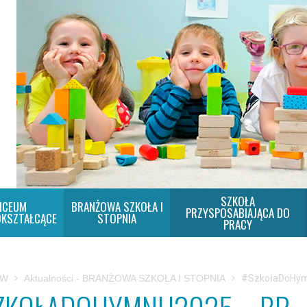
SZKOŁA
ICEUM
BRANŻOWA SZKOŁA I
PRZYSPOSABIAJĄCA DO
KSZTAŁCĄCE
STOPNIA
PRACY
SW
Aktualności - BRANŻOWA SZKOŁA I STOPNIA
#SzkołaDoHym