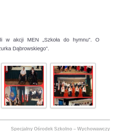
yli w akcji MEN „Szkoła do hymnu”.
O
zurka Dąbrowskiego”.
Specjalny Ośrodek Szkolno – Wychowawczy