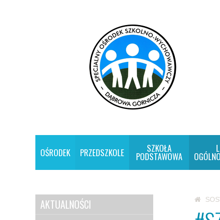
SZKOŁA
L
OŚRODEK
PRZEDSZKOLE
PODSTAWOWA
OGÓLNO
SO
AKTUALNOŚCI