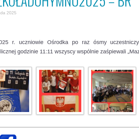
ZKOŁADOHYMNU2025 – BR
pada 2025
2025 r. uczniowie Ośrodka po raz ósmy uczestnicz
icznej godzinie 11:11 wszyscy wspólnie zaśpiewali „Ma