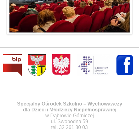
Specjalny Ośrodek Szkolno – Wychowawczy
dla Dzieci i Młodzieży Niepełnosprawnej
w Dąbrowie Górniczej
ul. Swobodna 59
tel. 32 261 80 03