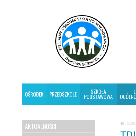
SZKOŁA
L
OŚRODEK
PRZEDSZKOLE
PODSTAWOWA
OGÓLNO
SO
AKTUALNOŚCI