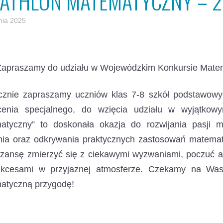
IATHLON MATEMATYCZNY – 
nia 2025
Zapraszamy do udziału w Wojewódzkim Konkursie Matem
cznie zapraszamy uczniów klas 7-8 szkół podstawowyc
łcenia specjalnego, do wzięcia udziału w wyjątkow
atyczny” to doskonała okazja do rozwijania pasji m
nia oraz odkrywania praktycznych zastosowań matemat
szansę zmierzyć się z ciekawymi wyzwaniami, poczuć at
ukcesami w przyjaznej atmosferze. Czekamy na Wasz
atyczną przygodę!