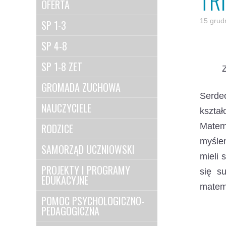
TR
OFERTA
15 grud
SP 1-3
SP 4-8
SP 1-8 ZET
GROMADA ZUCHOWA
Serde
NAUCZYCIELE
kszta
RODZICE
Matem
myśle
SAMORZĄD UCZNIOWSKI
mieli 
PROJEKTY I PROGRAMY
się s
EDUKACYJNE
matem
POMOC PSYCHOLOGICZNO-
PEDAGOGICZNA