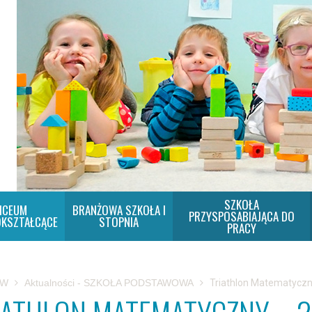
SZKOŁA
ICEUM
BRANŻOWA SZKOŁA I
PRZYSPOSABIAJĄCA DO
KSZTAŁCĄCE
STOPNIA
PRACY
SW
Aktualności - SZKOŁA PODSTAWOWA
Triathlon Matematyczn